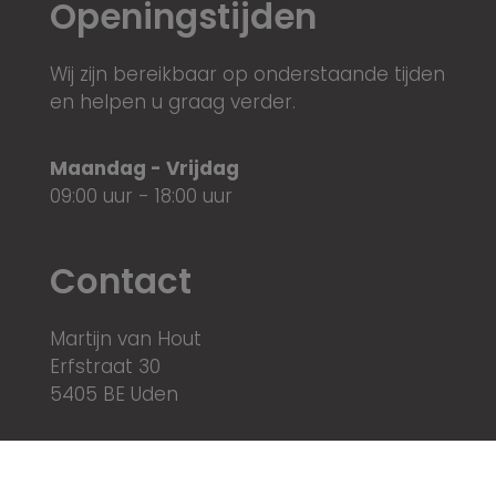
Openingstijden
Wij zijn bereikbaar op onderstaande tijden
en helpen u graag verder.
Maandag - Vrijdag
09:00 uur - 18:00 uur
Contact
Martijn van Hout
Erfstraat 30
5405 BE Uden
0413-267202
info@martijnvanhout.nl