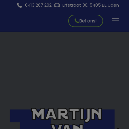
modal-check
0413 267 202
Erfstraat 30, 5405 BE Uden
Bel ons!